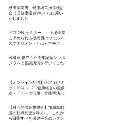
経済産業省 健康経営推進検討
会（旧健康投資WG）に出席い
たしました
ACTION!セミナー ～上場企業
に求められる従業員のウェルネ
スマネジメントとは～でモデレ
ーターとし登壇しました
医機連 創立４０周年記念シンポ
ジウムで基調講演を行いました
【オンライン配信】GO100サミ
ット2024 vol.2 ~健康経営の最前
線・「データ活用」実践手法~
キヤノンマーケティングジャパ
ン・カゴメが語る「健康経営に
【対面開催＆懇親会】加減算制
おけるデータ活用」とは
度の配点変更を味方に！これか
ら目指すべき保健事業のカタチ