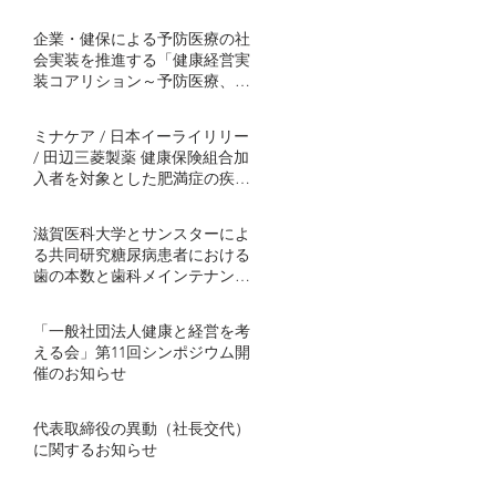
企業・健保による予防医療の社
会実装を推進する「健康経営実
装コアリション～予防医療、肥
満症対策から～」発足
ミナケア / 日本イーライリリー
/ 田辺三菱製薬 健康保険組合加
入者を対象とした肥満症の疾患
啓発プログラムを協働事業とし
て開始 ～半年間の継続的プログ
滋賀医科大学とサンスターによ
ラムで社会実装モデル構築を目
る共同研究糖尿病患者における
指す～
歯の本数と歯科メインテナンス
の関連を解明血糖コントロール
不良者で顕著に歯の喪失が多い
「一般社団法人健康と経営を考
傾向 ～ミナケアの70万人分の医
える会」第11回シンポジウム開
療ビッグデータを用いた研究結
催のお知らせ
果を発表～
代表取締役の異動（社長交代）
に関するお知らせ