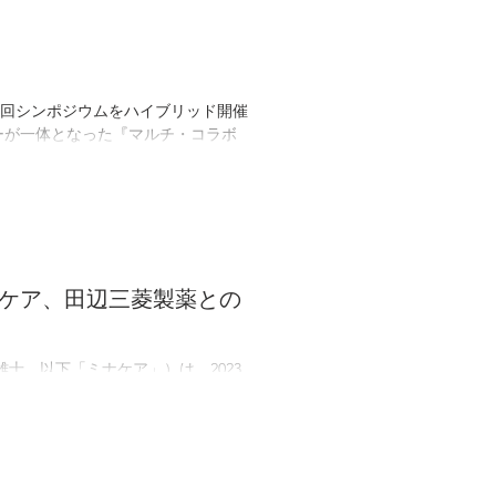
9回シンポジウムをハイブリッド開催
ーが一体となった『マルチ・コラボ
ナケア、田辺三菱製薬との
士、以下「ミナケア」）は、2023
igital Health Challenge