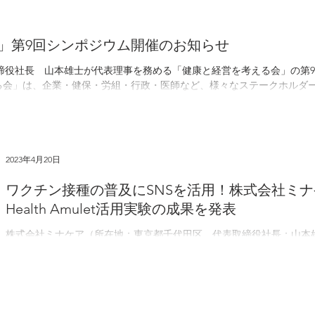
」第9回シンポジウム開催のお知らせ
表取締役社長 山本雄士が代表理事を務める「健康と経営を考える会」の第
る会」は、企業・健保・労組・行政・医師など、様々なステークホルダ
2023年4月20日
ワクチン接種の普及にSNSを活用！株式会社ミ
Health Amulet活用実験の成果を発表
株式会社ミナケア（所在地：東京都千代田区、代表取締役社長：山本雄
年3月29日、三菱ケミカルグループ、Plug and Play Japan共催の「TANAMIN D
Investor...