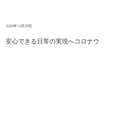
2020年12月29日
安心できる日常の実現へコロナウイ
ルス関連情報メディア「正しく知ろ
うCOVID-19」を立ち上げ
株式会社ミナケア（所在地：東京都千代田区、代
表取締役社長：山本雄士）は、2020年12月29日、
新型コロナウイルスに関する情報メディア「正し
く知ろうCOVID-19」をリリースいたしましたので
お知らせします。 日本国内の新型コロナウイルス
の累積感染者は22万人を超え(202...