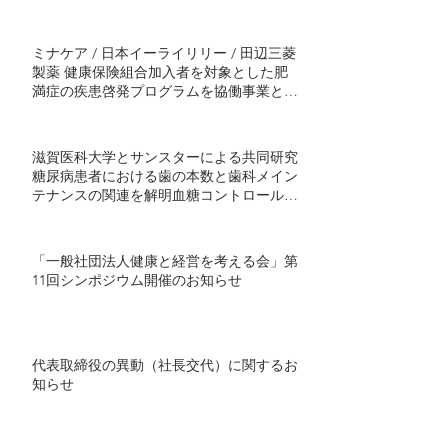
ミナケア / 日本イーライリリー / 田辺三菱
製薬 健康保険組合加入者を対象とした肥
満症の疾患啓発プログラムを協働事業とし
て開始 ～半年間の継続的プログラムで社
会実装モデル構築を目指す～
滋賀医科大学とサンスターによる共同研究
糖尿病患者における歯の本数と歯科メイン
テナンスの関連を解明血糖コントロール不
良者で顕著に歯の喪失が多い傾向 ～ミナ
ケアの70万人分の医療ビッグデータを用い
た研究結果を発表～
「一般社団法人健康と経営を考える会」第
11回シンポジウム開催のお知らせ
代表取締役の異動（社長交代）に関するお
知らせ