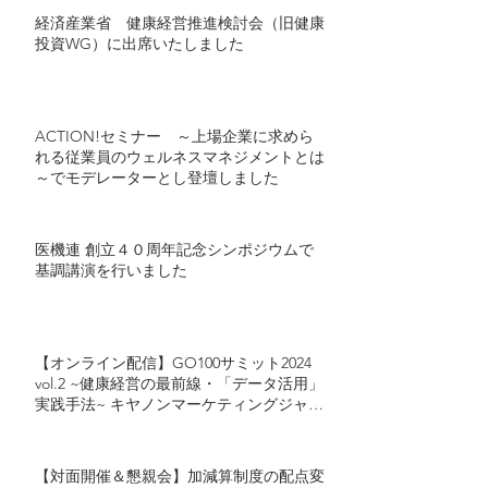
経済産業省 健康経営推進検討会（旧健康
投資WG）に出席いたしました
ACTION!セミナー ～上場企業に求めら
れる従業員のウェルネスマネジメントとは
～でモデレーターとし登壇しました
医機連 創立４０周年記念シンポジウムで
基調講演を行いました
【オンライン配信】GO100サミット2024
vol.2 ~健康経営の最前線・「データ活用」
実践手法~ キヤノンマーケティングジャパ
ン・カゴメが語る「健康経営におけるデー
タ活用」とは
【対面開催＆懇親会】加減算制度の配点変