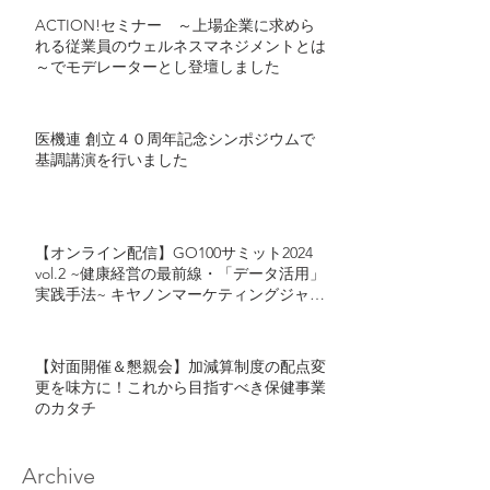
ACTION!セミナー ～上場企業に求めら
れる従業員のウェルネスマネジメントとは
～でモデレーターとし登壇しました
医機連 創立４０周年記念シンポジウムで
基調講演を行いました
【オンライン配信】GO100サミット2024
vol.2 ~健康経営の最前線・「データ活用」
実践手法~ キヤノンマーケティングジャパ
ン・カゴメが語る「健康経営におけるデー
タ活用」とは
【対面開催＆懇親会】加減算制度の配点変
更を味方に！これから目指すべき保健事業
のカタチ
Archive