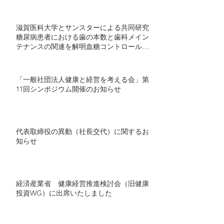
て開始 ～半年間の継続的プログラムで社
会実装モデル構築を目指す～
滋賀医科大学とサンスターによる共同研究
糖尿病患者における歯の本数と歯科メイン
テナンスの関連を解明血糖コントロール不
良者で顕著に歯の喪失が多い傾向 ～ミナ
ケアの70万人分の医療ビッグデータを用い
た研究結果を発表～
「一般社団法人健康と経営を考える会」第
11回シンポジウム開催のお知らせ
代表取締役の異動（社長交代）に関するお
知らせ
経済産業省 健康経営推進検討会（旧健康
投資WG）に出席いたしました