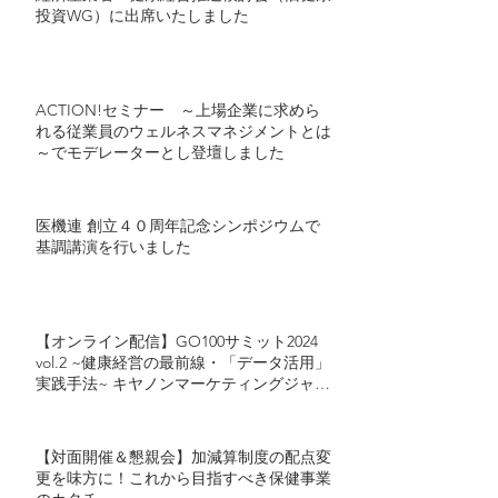
投資WG）に出席いたしました
ACTION!セミナー ～上場企業に求めら
れる従業員のウェルネスマネジメントとは
～でモデレーターとし登壇しました
医機連 創立４０周年記念シンポジウムで
基調講演を行いました
【オンライン配信】GO100サミット2024
vol.2 ~健康経営の最前線・「データ活用」
実践手法~ キヤノンマーケティングジャパ
ン・カゴメが語る「健康経営におけるデー
タ活用」とは
【対面開催＆懇親会】加減算制度の配点変
更を味方に！これから目指すべき保健事業