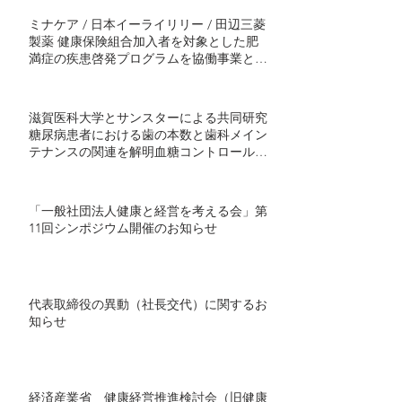
ミナケア / 日本イーライリリー / 田辺三菱
製薬 健康保険組合加入者を対象とした肥
満症の疾患啓発プログラムを協働事業とし
て開始 ～半年間の継続的プログラムで社
会実装モデル構築を目指す～
滋賀医科大学とサンスターによる共同研究
糖尿病患者における歯の本数と歯科メイン
テナンスの関連を解明血糖コントロール不
良者で顕著に歯の喪失が多い傾向 ～ミナ
ケアの70万人分の医療ビッグデータを用い
た研究結果を発表～
「一般社団法人健康と経営を考える会」第
11回シンポジウム開催のお知らせ
代表取締役の異動（社長交代）に関するお
知らせ
経済産業省 健康経営推進検討会（旧健康