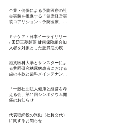
企業・健保による予防医療の社
会実装を推進する「健康経営実
装コアリション～予防医療、肥
満症対策から～」発足
ミナケア / 日本イーライリリー
/ 田辺三菱製薬 健康保険組合加
入者を対象とした肥満症の疾患
啓発プログラムを協働事業とし
て開始 ～半年間の継続的プログ
滋賀医科大学とサンスターによ
ラムで社会実装モデル構築を目
る共同研究糖尿病患者における
指す～
歯の本数と歯科メインテナンス
の関連を解明血糖コントロール
不良者で顕著に歯の喪失が多い
「一般社団法人健康と経営を考
傾向 ～ミナケアの70万人分の医
える会」第11回シンポジウム開
療ビッグデータを用いた研究結
催のお知らせ
果を発表～
代表取締役の異動（社長交代）
に関するお知らせ