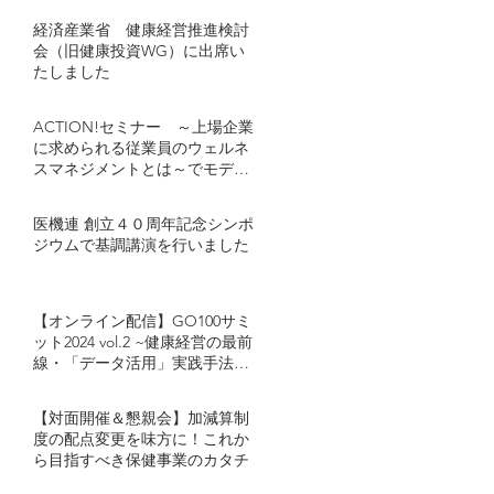
経済産業省 健康経営推進検討
会（旧健康投資WG）に出席い
たしました
ACTION!セミナー ～上場企業
に求められる従業員のウェルネ
スマネジメントとは～でモデレ
ーターとし登壇しました
医機連 創立４０周年記念シンポ
ジウムで基調講演を行いました
【オンライン配信】GO100サミ
ット2024 vol.2 ~健康経営の最前
線・「データ活用」実践手法~
キヤノンマーケティングジャパ
ン・カゴメが語る「健康経営に
【対面開催＆懇親会】加減算制
おけるデータ活用」とは
度の配点変更を味方に！これか
ら目指すべき保健事業のカタチ