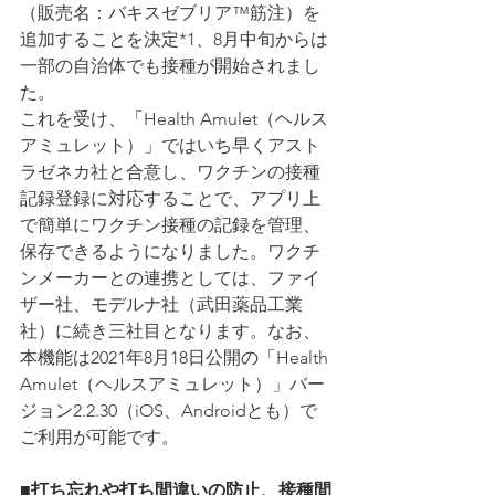
（販売名：バキスゼブリア™筋注）を
追加することを決定*1、8月中旬からは
一部の自治体でも接種が開始されまし
た。
これを受け、「Health Amulet（ヘルス
アミュレット）」ではいち早くアスト
ラゼネカ社と合意し、ワクチンの接種
記録登録に対応することで、アプリ上
で簡単にワクチン接種の記録を管理、
保存できるようになりました。ワクチ
ンメーカーとの連携としては、ファイ
ザー社、モデルナ社（武田薬品工業
社）に続き三社目となります。なお、
本機能は2021年8月18日公開の「Health 
Amulet（ヘルスアミュレット）」バー
ジョン2.2.30（iOS、Androidとも）で
ご利用が可能です。
■打ち忘れや打ち間違いの防止、接種間