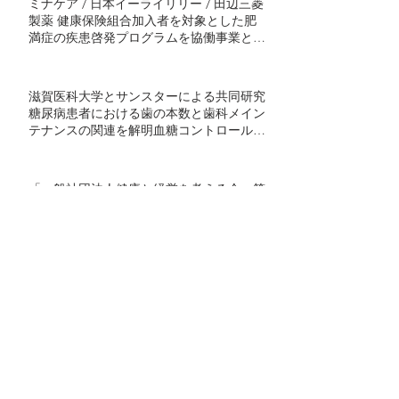
ミナケア / 日本イーライリリー / 田辺三菱
製薬 健康保険組合加入者を対象とした肥
満症の疾患啓発プログラムを協働事業とし
て開始 ～半年間の継続的プログラムで社
会実装モデル構築を目指す～
滋賀医科大学とサンスターによる共同研究
糖尿病患者における歯の本数と歯科メイン
テナンスの関連を解明血糖コントロール不
良者で顕著に歯の喪失が多い傾向 ～ミナ
ケアの70万人分の医療ビッグデータを用い
た研究結果を発表～
「一般社団法人健康と経営を考える会」第
11回シンポジウム開催のお知らせ
代表取締役の異動（社長交代）に関するお
知らせ
経済産業省 健康経営推進検討会（旧健康
投資WG）に出席いたしました