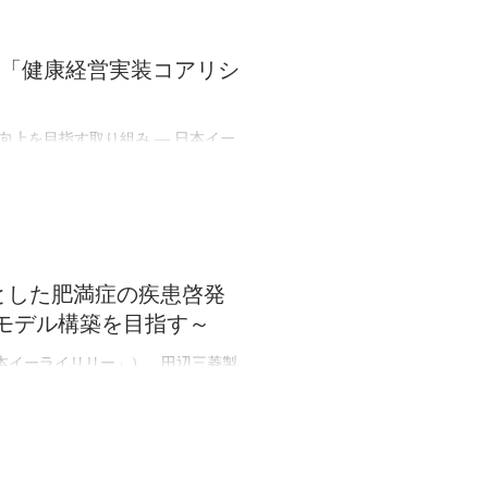
「健康経営実装コアリシ
向上を目指す取り組み ― 日本イー
・アルカサル、以下「日本イーライ
谷村 格）が設立したエムスリー総合
島区、代表取締役：木村 芳朗）
「健康経営実装コアリション～予防
に関する詳細は、プレスリリースをご
モデル構築を目指す～
本イーライリリー」）、田辺三菱製
式会社ミナケア（代表取締役社長:木
象者へ向けた、肥満症に対する正し
として開始することをお知らせしま
し、医学的に治療が必要な慢性疾患
康障害の発症や重篤化を招く可能性が