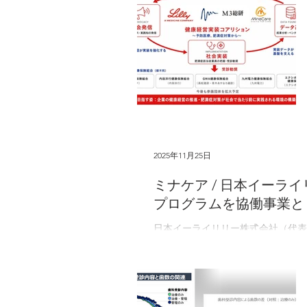
2025年11月25日
ミナケア / 日本イーライリリー / 田辺三菱製薬 
プログラムを協働事業と
日本イーライリリー株式会社（代表
薬株式会社（代表取締役CEO: 
村芳朗、本社:東京都豊島区、以下
い理解の促進および医療機関への相
す。 肥満症は、肥満であり、かつ
です。放置すると、QOL（生活の