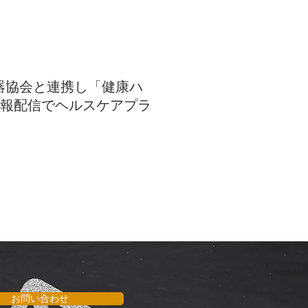
雄士）は、経済産業省 令和4年度
携し、一体的に健康投資を行うこと
数の保険者・企業との...
循環器協会と連携し「健康ハ
情報配信でヘルスケアプラ
雄士、以下「ミナケア」）と、循環
本循環器協会（代表理事: 小室一
ealth...
お問い合わせ