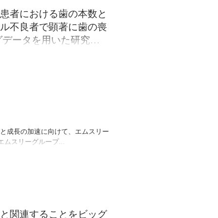
症の社会的認知度は依然として十分
患者における歯の本数と
ル不良者で顕著に歯の喪
グデータを用いた研究結
康診断結果と医療機関の診療データ
糖尿病と歯の本数の関連性を分析し
よび専門的な助言をもと...
と成長の加速に向けて、エムスリー
てエムスリーグループ...
と関連することをビッグ