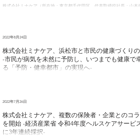
株式会社ミナケア（所在地：東京都千代田区、代表取締役社長：山本
省及び日本健康会議が認定をおこなう健康経営優良法人2023（中小規
て認定されましたのでお知らせいたします。2022年のブライト500認定に
2022年8月24日
株式会社ミナケア、浜松市と市民の健康づくりの
-市民が病気を未然に予防し、いつまでも健康で
る「予防・健幸都市」の実現へ-
株式会社ミナケア（所在地：東京都千代田区、代表取締役社長：山本
木康友）と浜松市民の健康づくりの推進に関する協定を締結したこと
り、市民が病気を未然に予防し、いつまでも健康で幸せに暮らすことが
2022年7月26日
株式会社ミナケア、複数の保険者・企業とのコラ
を開始 -経済産業省 令和4年度ヘルスケアサー
に3年連続採択-