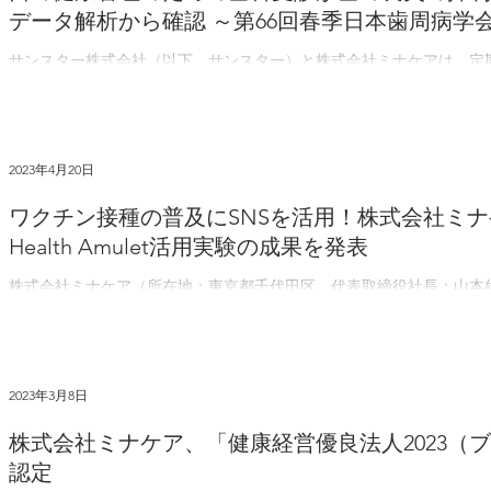
データ解析から確認 ～第66回春季日本歯周病学
サンスター株式会社（以下、サンスター）と株式会社ミナケアは、定
報（レセプト）をもとに、歯科受診内容、喫煙、糖尿病と歯の本数の
の健康管理のための歯科受診（管理受診）が歯の喪失の抑制と関連するこ
2023年4月20日
ワクチン接種の普及にSNSを活用！株式会社ミ
Health Amulet活用実験の成果を発表
株式会社ミナケア（所在地：東京都千代田区、代表取締役社長：山本雄
年3月29日、三菱ケミカルグループ、Plug and Play Japan共催の「TANAMIN D
Investor...
2023年3月8日
株式会社ミナケア、「健康経営優良法人2023（ブ
認定