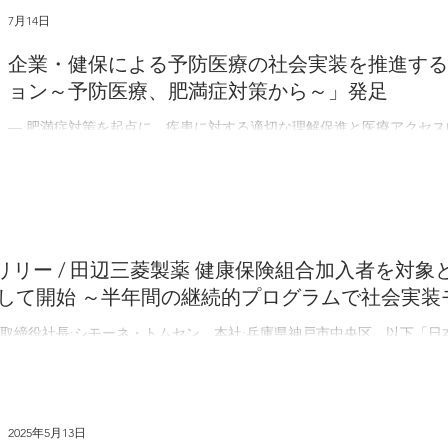
7月14日
企業・健保による予防医療の社会実装を推進する
ョン～予防医療、肥満症対策から～」発足
― 肥満症対策を起点に、疾患に対する適切な理解促進と医療アクセス
ライリリー株式会社（本社：兵庫県神戸市、代表取締役社長：カーラ
リリー」）、エムスリー株式会社（本社：東京都港区、代表取締役：
研究所（所長：外海 実）、および株式会社ミナケア（本社：東京都豊
は、企業・健康保険組合における予防医療の社会実装推進を目的に、
医療、肥満症対策から～」を発足したことをお知らせします。 本件
覧ください。
健康保険組合加入者を対象とした肥満症の疾患啓発
して開始 ～半年間の継続的プログラムで社会実装
取締役社長:シモーネ・トムセン、本社:兵庫県神戸市中央区、以下「日
原田明久、本社:大阪府大阪市中央区、以下「田辺三菱製薬」）、および株
「ミナケア」）は、健康保険組合加入者のうち肥満症の可能性のある対
談機会の確保支援を目的とした、新たな疾患啓発プログラムを協働事業
肥満に関連する健康障害を合併するか、その合併が予測される状態を指
2025年5月13日
質）の低下のみならず、2型糖尿病や脂質異常症、高血圧など多様な健