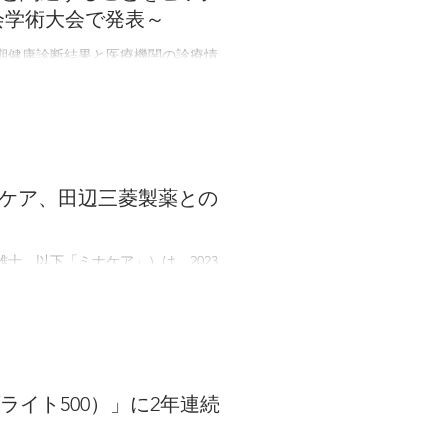
会学術大会で発表～
期健康診断結果と医療機関の診療情
関連を分析しました。 その結果、口
とや、喫煙、糖尿病...
ナケア、田辺三菱製薬との
士、以下「ミナケア」）は、2023
igital Health Challenge
ライト500）」に2年連続