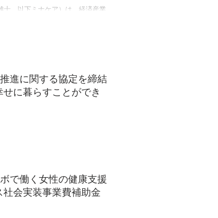
雄士、以下ミナケア）は、経済産業
模法人部門（ブライト500））とし
続き、2...
推進に関する協定を締結
幸せに暮らすことができ
雄士）は、静岡県浜松市（市長：鈴
をお知らせいたします。 これによ
できる「予防・健幸都市...
ボで働く女性の健康支援
ビス社会実装事業費補助金