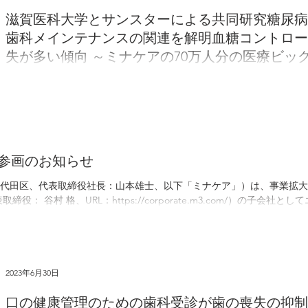
。しかしながら、これまで治療選択肢が限られていたこともあり、肥満
滋賀医科大学とサンスターによる共同研究糖尿病
されて見逃されるケース
歯科メインテナンスの関連を解明血糖コントロー
失が多い傾向 ～ミナケアの70万人分の医療ビッ
果を発表～
滋賀医科大学とサンスターグループ（以下、サンスター）は、定期健
を用いた共同研究において、歯科受診の実態や歯科メインテナンス、
ました。本研究は、株式会社ミナケアが保有する包括的な医療データお
参画のお知らせ
代田区、代表取締役社長：山本雄士、以下「ミナケア」）は、事業拡大
 谷村 格、URL：https://corporate.m3.com/）の子会社とし
2023年6月30日
口の健康管理のための歯科受診が歯の喪失の抑制