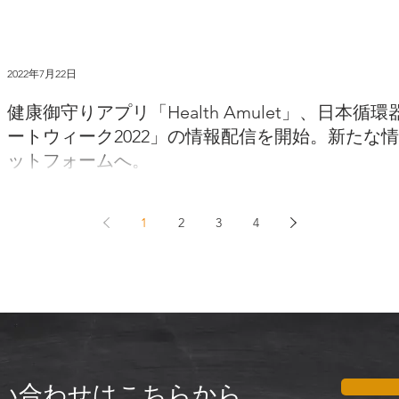
株式会社ミナケア（所在地：東京都千代田区、代表取締役社長：山本
ヘルスケアサービス社会実装事業費補助金「複数の保険者・企業が連
による協創的効果等の検証を行う事業」に3年連続で採択されました。複
2022年7月22日
健康御守りアプリ「Health Amulet」、日本
ートウィーク2022」の情報配信を開始。新たな
ットフォームへ。
株式会社ミナケア（所在地：東京都千代田区、代表取締役社長：山本
器医学の推進や循環器病やその予防法の啓発をおこなう一般社団法人日
1
2
3
4
成、以下「日本循環器協会」）は、ミナケアが提供する健康御守りアプリ「H
い合わせはこちらから