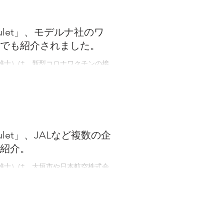
ulet」、モデルナ社のワ
でも紹介されました。
雄士）は、新型コロナワクチンの接
ルスアミュレット）」が、先般日本で承
202...
let」、JALなど複数の企
紹介。
雄士）は、大垣市や日本航空株式会
ワクチンの接種記録管理ができるス