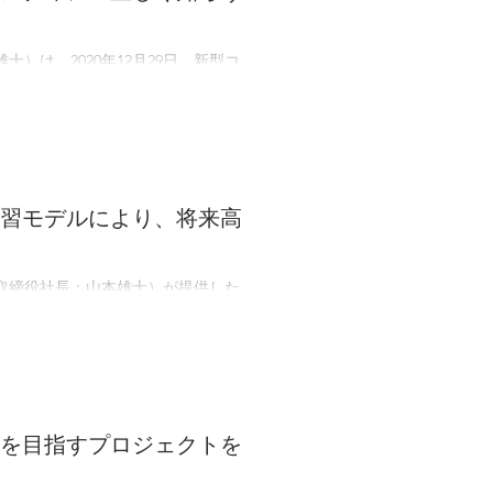
は、2020年12月29日、新型コ
リリースいたしましたのでお知らせし
..
習モデルにより、将来高
表取締役社長：山本雄士）が提供した
精度で予測できることが明らかにな
..
を目指すプロジェクトを