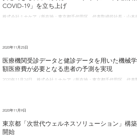
COVID-19」を立ち上げ
株式会社ミナケア（所在地：東京都千代田区、代表取締役社長：山本雄士）
ロナウイルスに関する情報メディア「正しく知ろうCOVID-19」を
ます。 日本国内の新型コロナウイルスの累積感染者は22万人を超え(202.
2020年11月25日
医療機関受診データと健診データを用いた機械学
額医療費が必要となる患者の予測を実現
2020年11月24日、株式会社ミナケア（所在地：東京都千代田区、代
データを用いた共同研究により、将来医療費が高額になる集団を高い
りましたのでお知らせいたします。本研究は、東京大学医学部附属病院.
2020年11月9日
東京都「次世代ウェルネスソリューション」構築
開始