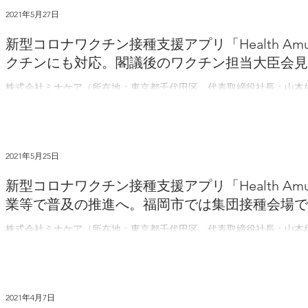
2021年5月27日
新型コロナワクチン接種支援アプリ「Health Am
クチンにも対応。閣議後のワクチン担当大臣会見
株式会社ミナケア（所在地：東京都千代田区、代表取締役社長：山本
種記録管理ができるスマートフォンアプリ「Health Amulet（ヘ
認されたモデルナ社のワクチンにも対応したことをお知らせします。また、
2021年5月25日
新型コロナワクチン接種支援アプリ「Health Amu
業等で普及の推進へ。福岡市では集団接種会場で
株式会社ミナケア（所在地：東京都千代田区、代表取締役社長：山本
社・日本航空健康保険組合など様々な自治体・企業等で、新型コロナ
マートフォンアプリ「Health...
2021年4月7日