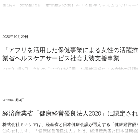
当社は、2020年10月、東京都が公募した「次世代ウェルネスソリュ
ロジェクトで、採択事業者として選定されました。このプロジェクト
野のデータ等の活用によって都民の健康増進に資する新たなサービスの開
2020年10月29日
「アプリを活用した保健事業による女性の活躍推
業省ヘルスケアサービス社会実装支援事業
2020年8月5日、当社の「アプリを活用した保健事業による女性の活
業である「令和２年度ヘルスケアサービス社会実装支援事業（コラボ-
*1に採択されました。 本事業では、第一生命健康保険組合や日本航空健
2020年3月4日
経済産業省「健康経営優良法人2020」に認定さ
株式会社ミナケアは、経産省と日本健康会議が選定する「健康経営優良
知らせします。 「健康経営優良法人」とは、経済産業省と日本健康
健康増進に向けて特に優良な健康経営を実践している企業を認定するもの