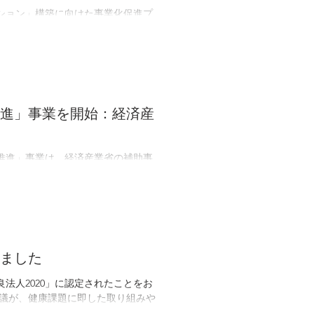
ーション」構築に向けた事業化促進プ
は健康・医療といったウェルネス分
発を目指すプロ...
進」事業を開始：経済産
躍推進」事業は、経済産業省の補助事
 コラボヘルスモデル構築支援）」
康保険組合...
れました
法人2020」に認定されたことをお
会議が、健康課題に即した取り組みや
です。...