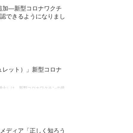
能が追加―新型コロナワクチ
認できるようになりまし
雄士）は、弊社開発のスマートフォ
能が追加されたことをお知らせいたしま
「ヘ...
アミュレット）」新型コロナ
雄士）は、新型コロナワクチンの接
たします。このサービスは、弊社開発
ま...
メディア「正しく知ろう