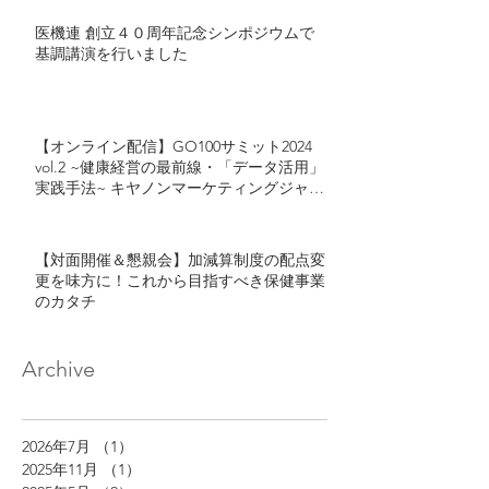
医機連 創立４０周年記念シンポジウムで
基調講演を行いました
【オンライン配信】GO100サミット2024
vol.2 ~健康経営の最前線・「データ活用」
実践手法~ キヤノンマーケティングジャパ
ン・カゴメが語る「健康経営におけるデー
タ活用」とは
【対面開催＆懇親会】加減算制度の配点変
更を味方に！これから目指すべき保健事業
のカタチ
Archive
2026年7月
（1）
1件の記事
2025年11月
（1）
1件の記事