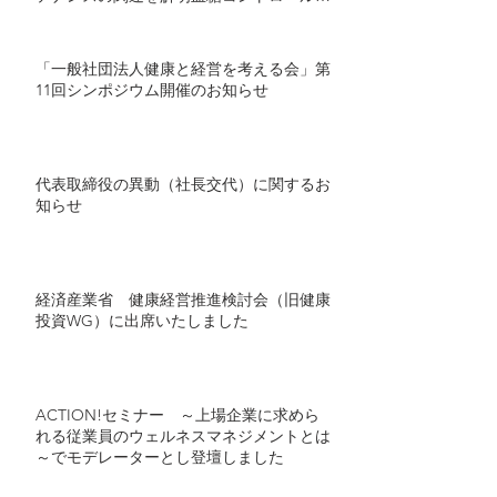
良者で顕著に歯の喪失が多い傾向 ～ミナ
ケアの70万人分の医療ビッグデータを用い
た研究結果を発表～
「一般社団法人健康と経営を考える会」第
11回シンポジウム開催のお知らせ
代表取締役の異動（社長交代）に関するお
知らせ
経済産業省 健康経営推進検討会（旧健康
投資WG）に出席いたしました
ACTION!セミナー ～上場企業に求めら
れる従業員のウェルネスマネジメントとは
～でモデレーターとし登壇しました