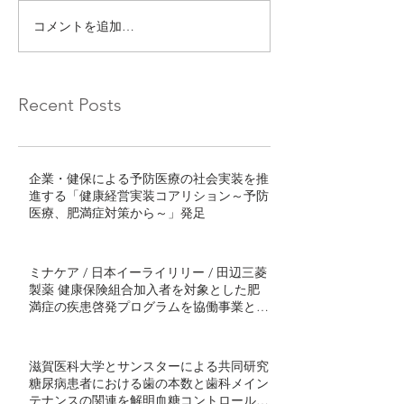
コメントを追加…
Recent Posts
企業・健保による予防医療の社会実装を推
進する「健康経営実装コアリション～予防
医療、肥満症対策から～」発足
ミナケア / 日本イーライリリー / 田辺三菱
製薬 健康保険組合加入者を対象とした肥
満症の疾患啓発プログラムを協働事業とし
て開始 ～半年間の継続的プログラムで社
会実装モデル構築を目指す～
滋賀医科大学とサンスターによる共同研究
糖尿病患者における歯の本数と歯科メイン
テナンスの関連を解明血糖コントロール不