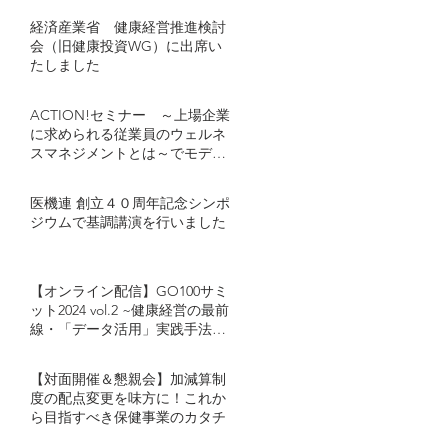
経済産業省 健康経営推進検討
会（旧健康投資WG）に出席い
たしました
ACTION!セミナー ～上場企業
に求められる従業員のウェルネ
スマネジメントとは～でモデレ
ーターとし登壇しました
医機連 創立４０周年記念シンポ
ジウムで基調講演を行いました
【オンライン配信】GO100サミ
ット2024 vol.2 ~健康経営の最前
線・「データ活用」実践手法~
キヤノンマーケティングジャパ
ン・カゴメが語る「健康経営に
【対面開催＆懇親会】加減算制
おけるデータ活用」とは
度の配点変更を味方に！これか
ら目指すべき保健事業のカタチ