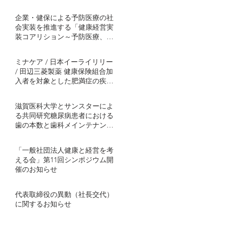
企業・健保による予防医療の社
会実装を推進する「健康経営実
装コアリション～予防医療、肥
満症対策から～」発足
ミナケア / 日本イーライリリー
/ 田辺三菱製薬 健康保険組合加
入者を対象とした肥満症の疾患
啓発プログラムを協働事業とし
て開始 ～半年間の継続的プログ
滋賀医科大学とサンスターによ
ラムで社会実装モデル構築を目
る共同研究糖尿病患者における
指す～
歯の本数と歯科メインテナンス
の関連を解明血糖コントロール
不良者で顕著に歯の喪失が多い
「一般社団法人健康と経営を考
傾向 ～ミナケアの70万人分の医
える会」第11回シンポジウム開
療ビッグデータを用いた研究結
催のお知らせ
果を発表～
代表取締役の異動（社長交代）
に関するお知らせ