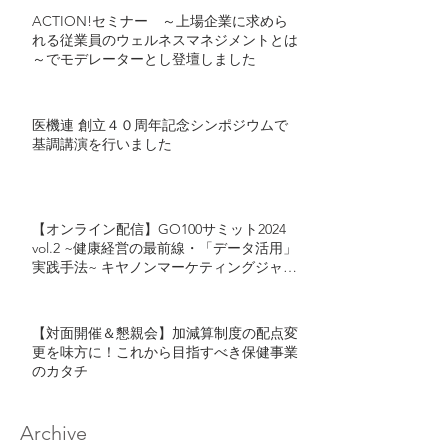
ACTION!セミナー ～上場企業に求めら
れる従業員のウェルネスマネジメントとは
～でモデレーターとし登壇しました
医機連 創立４０周年記念シンポジウムで
基調講演を行いました
【オンライン配信】GO100サミット2024
vol.2 ~健康経営の最前線・「データ活用」
実践手法~ キヤノンマーケティングジャパ
ン・カゴメが語る「健康経営におけるデー
タ活用」とは
【対面開催＆懇親会】加減算制度の配点変
更を味方に！これから目指すべき保健事業
のカタチ
Archive