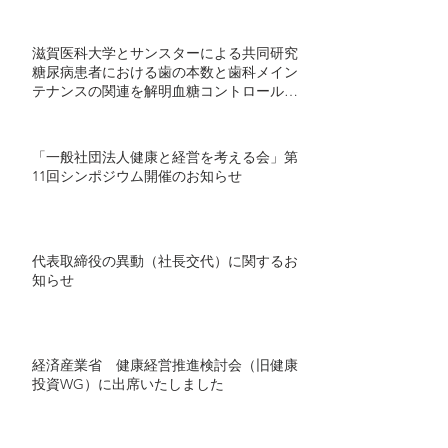
て開始 ～半年間の継続的プログラムで社
会実装モデル構築を目指す～
滋賀医科大学とサンスターによる共同研究
糖尿病患者における歯の本数と歯科メイン
テナンスの関連を解明血糖コントロール不
良者で顕著に歯の喪失が多い傾向 ～ミナ
ケアの70万人分の医療ビッグデータを用い
た研究結果を発表～
「一般社団法人健康と経営を考える会」第
11回シンポジウム開催のお知らせ
代表取締役の異動（社長交代）に関するお
知らせ
経済産業省 健康経営推進検討会（旧健康
投資WG）に出席いたしました