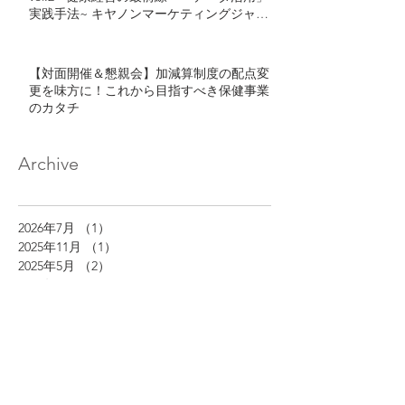
実践手法~ キヤノンマーケティングジャパ
ン・カゴメが語る「健康経営におけるデー
タ活用」とは
【対面開催＆懇親会】加減算制度の配点変
更を味方に！これから目指すべき保健事業
のカタチ
Archive
2026年7月
（1）
1件の記事
2025年11月
（1）
1件の記事
2025年5月
（2）
2件の記事
2025年3月
（1）
1件の記事
2024年12月
（2）
2件の記事
2024年11月
（2）
2件の記事
2024年10月
（3）
3件の記事
2024年8月
（1）
1件の記事
2024年7月
（1）
1件の記事
2024年6月
（1）
1件の記事