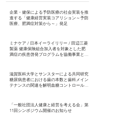
企業・健保による予防医療の社会実装を推
進する「健康経営実装コアリション～予防
医療、肥満症対策から～」発足
ミナケア / 日本イーライリリー / 田辺三菱
製薬 健康保険組合加入者を対象とした肥
満症の疾患啓発プログラムを協働事業とし
て開始 ～半年間の継続的プログラムで社
会実装モデル構築を目指す～
滋賀医科大学とサンスターによる共同研究
糖尿病患者における歯の本数と歯科メイン
テナンスの関連を解明血糖コントロール不
良者で顕著に歯の喪失が多い傾向 ～ミナ
ケアの70万人分の医療ビッグデータを用い
た研究結果を発表～
「一般社団法人健康と経営を考える会」第
11回シンポジウム開催のお知らせ