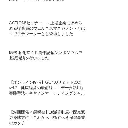
ACTION!セミナー ～上場企業に求めら
れる従業員のウェルネスマネジメントとは
～でモデレーターとし登壇しました
医機連 創立４０周年記念シンポジウムで
基調講演を行いました
【オンライン配信】GO100サミット2024
vol.2 ~健康経営の最前線・「データ活用」
実践手法~ キヤノンマーケティングジャパ
ン・カゴメが語る「健康経営におけるデー
タ活用」とは
【対面開催＆懇親会】加減算制度の配点変
更を味方に！これから目指すべき保健事業
のカタチ