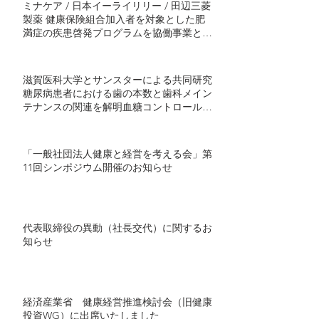
ミナケア / 日本イーライリリー / 田辺三菱
製薬 健康保険組合加入者を対象とした肥
満症の疾患啓発プログラムを協働事業とし
て開始 ～半年間の継続的プログラムで社
会実装モデル構築を目指す～
滋賀医科大学とサンスターによる共同研究
糖尿病患者における歯の本数と歯科メイン
テナンスの関連を解明血糖コントロール不
良者で顕著に歯の喪失が多い傾向 ～ミナ
ケアの70万人分の医療ビッグデータを用い
た研究結果を発表～
「一般社団法人健康と経営を考える会」第
11回シンポジウム開催のお知らせ
代表取締役の異動（社長交代）に関するお
知らせ
経済産業省 健康経営推進検討会（旧健康
投資WG）に出席いたしました