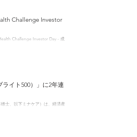
 Challenge Investor
hallenge Investor Day - 成
ライト500）」に2年連
本雄士、以下ミナケア）は、経済産
規模法人部門（ブライト500））と
定に続き、2...