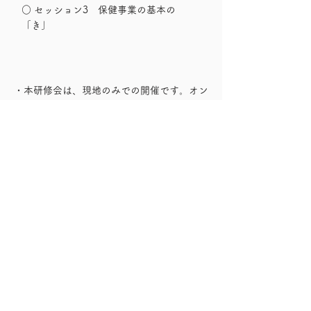
○ セッション3 保健事業の基本の
「き」
・本研修会は、現地のみでの開催です。オン
ライン開催は予定しておりません
・お申込み締め切りは7月6日です。定員に
達し次第、受付を終了させていただきます
​・お申込みは、以下のリンク先から「7月7
日研修会希望」とお問い合わせください。担
当より折り返しご連絡をさせていただきます
​※1 医療保険者が保健事業を効果的に実施・継続する
ための調査研究事業（令和４年度）
お問い合わせ・お申込み