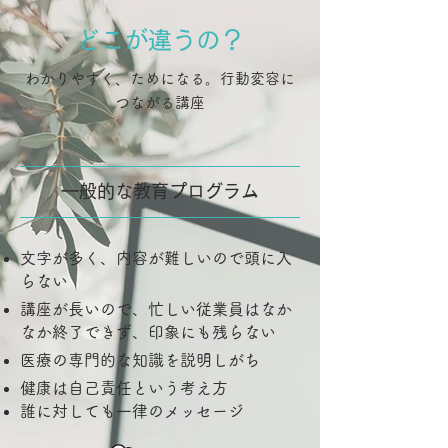
どこが違うの？
わかりやすく、ためになる。行動変容に
つながる講座
一般的な教育プログラム
文字が多く、内容が難しいので頭に入
らない
講座が長いので、忙しい従業員はなか
なか終了できず、印象にも残らない
医療の専門的な知識を説明しがち
健康は自己責任という考え方
誰に対しても一律のメッセージ