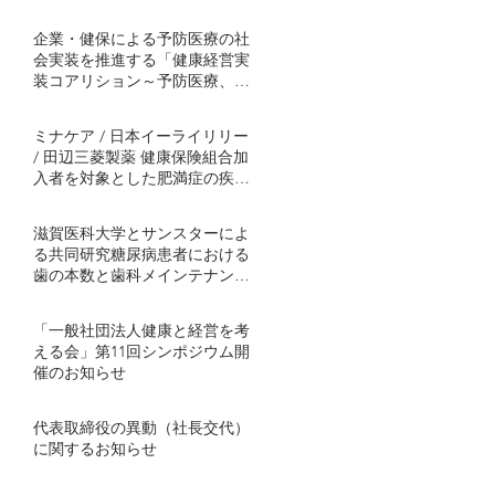
企業・健保による予防医療の社
会実装を推進する「健康経営実
装コアリション～予防医療、肥
満症対策から～」発足
ミナケア / 日本イーライリリー
/ 田辺三菱製薬 健康保険組合加
入者を対象とした肥満症の疾患
啓発プログラムを協働事業とし
て開始 ～半年間の継続的プログ
滋賀医科大学とサンスターによ
ラムで社会実装モデル構築を目
る共同研究糖尿病患者における
指す～
歯の本数と歯科メインテナンス
の関連を解明血糖コントロール
不良者で顕著に歯の喪失が多い
「一般社団法人健康と経営を考
傾向 ～ミナケアの70万人分の医
える会」第11回シンポジウム開
療ビッグデータを用いた研究結
催のお知らせ
果を発表～
代表取締役の異動（社長交代）
に関するお知らせ