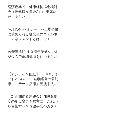
経済産業省 健康経営推進検討
会（旧健康投資WG）に出席い
たしました
ACTION!セミナー ～上場企業
に求められる従業員のウェルネ
スマネジメントとは～でモデレ
ーターとし登壇しました
医機連 創立４０周年記念シンポ
ジウムで基調講演を行いました
【オンライン配信】GO100サミ
ット2024 vol.2 ~健康経営の最前
線・「データ活用」実践手法~
キヤノンマーケティングジャパ
ン・カゴメが語る「健康経営に
【対面開催＆懇親会】加減算制
おけるデータ活用」とは
度の配点変更を味方に！これか
ら目指すべき保健事業のカタチ