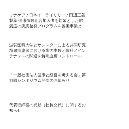
ミナケア / 日本イーライリリー / 田辺三菱
製薬 健康保険組合加入者を対象とした肥
満症の疾患啓発プログラムを協働事業とし
て開始 ～半年間の継続的プログラムで社
会実装モデル構築を目指す～
滋賀医科大学とサンスターによる共同研究
糖尿病患者における歯の本数と歯科メイン
テナンスの関連を解明血糖コントロール不
良者で顕著に歯の喪失が多い傾向 ～ミナ
ケアの70万人分の医療ビッグデータを用い
た研究結果を発表～
「一般社団法人健康と経営を考える会」第
11回シンポジウム開催のお知らせ
代表取締役の異動（社長交代）に関するお
知らせ