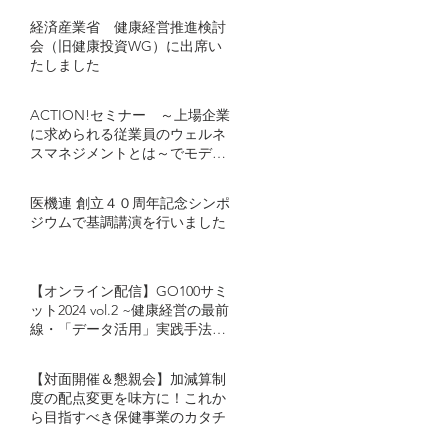
経済産業省 健康経営推進検討
会（旧健康投資WG）に出席い
たしました
ACTION!セミナー ～上場企業
に求められる従業員のウェルネ
スマネジメントとは～でモデレ
ーターとし登壇しました
医機連 創立４０周年記念シンポ
ジウムで基調講演を行いました
【オンライン配信】GO100サミ
ット2024 vol.2 ~健康経営の最前
線・「データ活用」実践手法~
キヤノンマーケティングジャパ
ン・カゴメが語る「健康経営に
【対面開催＆懇親会】加減算制
おけるデータ活用」とは
度の配点変更を味方に！これか
ら目指すべき保健事業のカタチ