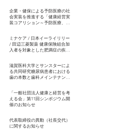
企業・健保による予防医療の社
会実装を推進する「健康経営実
装コアリション～予防医療、肥
満症対策から～」発足
ミナケア / 日本イーライリリー
/ 田辺三菱製薬 健康保険組合加
入者を対象とした肥満症の疾患
啓発プログラムを協働事業とし
て開始 ～半年間の継続的プログ
滋賀医科大学とサンスターによ
ラムで社会実装モデル構築を目
る共同研究糖尿病患者における
指す～
歯の本数と歯科メインテナンス
の関連を解明血糖コントロール
不良者で顕著に歯の喪失が多い
「一般社団法人健康と経営を考
傾向 ～ミナケアの70万人分の医
える会」第11回シンポジウム開
療ビッグデータを用いた研究結
催のお知らせ
果を発表～
代表取締役の異動（社長交代）
に関するお知らせ