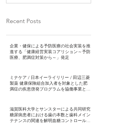
Recent Posts
企業・健保による予防医療の社会実装を推
進する「健康経営実装コアリション～予防
医療、肥満症対策から～」発足
ミナケア / 日本イーライリリー / 田辺三菱
製薬 健康保険組合加入者を対象とした肥
満症の疾患啓発プログラムを協働事業とし
て開始 ～半年間の継続的プログラムで社
会実装モデル構築を目指す～
滋賀医科大学とサンスターによる共同研究
糖尿病患者における歯の本数と歯科メイン
テナンスの関連を解明血糖コントロール不
良者で顕著に歯の喪失が多い傾向 ～ミナ
ケアの70万人分の医療ビッグデータを用い