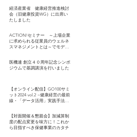
経済産業省 健康経営推進検討
会（旧健康投資WG）に出席い
たしました
ACTION!セミナー ～上場企業
に求められる従業員のウェルネ
スマネジメントとは～でモデレ
ーターとし登壇しました
医機連 創立４０周年記念シンポ
ジウムで基調講演を行いました
【オンライン配信】GO100サミ
ット2024 vol.2 ~健康経営の最前
線・「データ活用」実践手法~
キヤノンマーケティングジャパ
ン・カゴメが語る「健康経営に
【対面開催＆懇親会】加減算制
おけるデータ活用」とは
度の配点変更を味方に！これか
ら目指すべき保健事業のカタチ