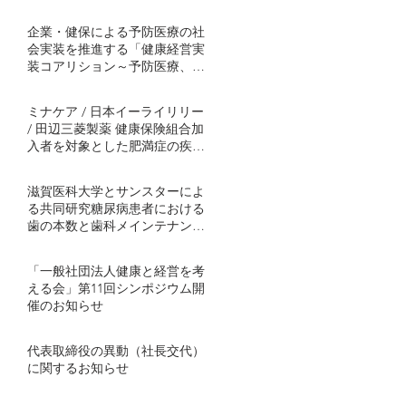
企業・健保による予防医療の社
会実装を推進する「健康経営実
装コアリション～予防医療、肥
満症対策から～」発足
ミナケア / 日本イーライリリー
/ 田辺三菱製薬 健康保険組合加
入者を対象とした肥満症の疾患
啓発プログラムを協働事業とし
て開始 ～半年間の継続的プログ
滋賀医科大学とサンスターによ
ラムで社会実装モデル構築を目
る共同研究糖尿病患者における
指す～
歯の本数と歯科メインテナンス
の関連を解明血糖コントロール
不良者で顕著に歯の喪失が多い
「一般社団法人健康と経営を考
傾向 ～ミナケアの70万人分の医
える会」第11回シンポジウム開
療ビッグデータを用いた研究結
催のお知らせ
果を発表～
代表取締役の異動（社長交代）
に関するお知らせ