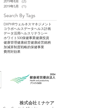
2019年8月
（2）
2件の記事
2019年5月
（1）
1件の記事
Search By Tags
DX
PHR
ウェルネスマネジメント
コラボヘルス
データヘルス計画
データ活用
ヘルスリテラシー
ホワイト500
保健事業
健康投資
健康管理
健康経営
健康経営銘柄
加減算制度
戦略的保健事業
費用対効果
株式会社ミナケア