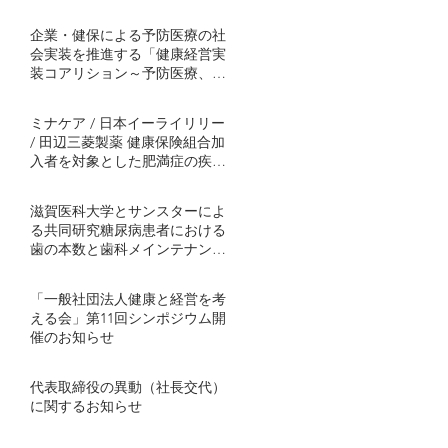
企業・健保による予防医療の社
会実装を推進する「健康経営実
装コアリション～予防医療、肥
満症対策から～」発足
ミナケア / 日本イーライリリー
/ 田辺三菱製薬 健康保険組合加
入者を対象とした肥満症の疾患
啓発プログラムを協働事業とし
て開始 ～半年間の継続的プログ
滋賀医科大学とサンスターによ
ラムで社会実装モデル構築を目
る共同研究糖尿病患者における
指す～
歯の本数と歯科メインテナンス
の関連を解明血糖コントロール
不良者で顕著に歯の喪失が多い
「一般社団法人健康と経営を考
傾向 ～ミナケアの70万人分の医
える会」第11回シンポジウム開
療ビッグデータを用いた研究結
催のお知らせ
果を発表～
代表取締役の異動（社長交代）
に関するお知らせ