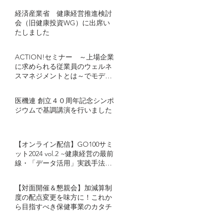
経済産業省 健康経営推進検討
会（旧健康投資WG）に出席い
たしました
ACTION!セミナー ～上場企業
に求められる従業員のウェルネ
スマネジメントとは～でモデレ
ーターとし登壇しました
医機連 創立４０周年記念シンポ
ジウムで基調講演を行いました
【オンライン配信】GO100サミ
ット2024 vol.2 ~健康経営の最前
線・「データ活用」実践手法~
キヤノンマーケティングジャパ
ン・カゴメが語る「健康経営に
【対面開催＆懇親会】加減算制
おけるデータ活用」とは
度の配点変更を味方に！これか
ら目指すべき保健事業のカタチ